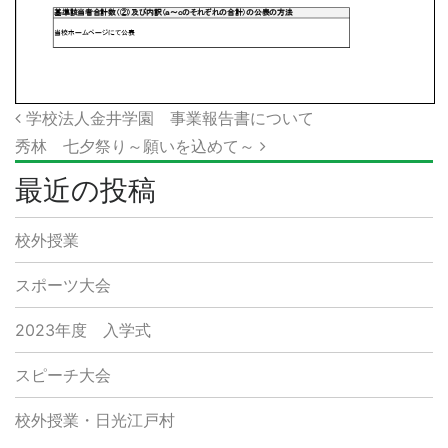
投
学校法人金井学園 事業報告書について
秀林 七夕祭り～願いを込めて～
稿
ナ
最近の投稿
ビ
校外授業
ゲ
スポーツ大会
ー
シ
2023年度 入学式
ョ
スピーチ大会
ン
校外授業・日光江戸村