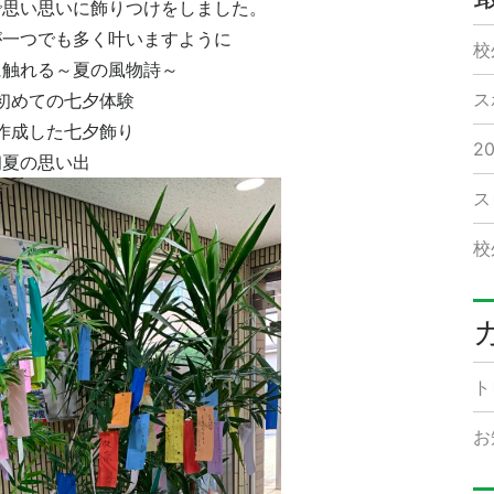
で思い思いに飾りつけをしました。
が一つでも多く叶いますように
校
に触れる～夏の風物詩～
ス
初めての七夕体験
作成した七夕飾り
2
初夏の思い出
ス
校
ト
お