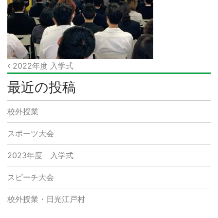
投
2022年度 入学式
稿
最近の投稿
ナ
校外授業
ビ
ゲ
スポーツ大会
ー
2023年度 入学式
シ
スピーチ大会
ョ
ン
校外授業・日光江戸村