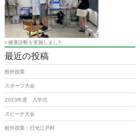
投
健康診断を実施しました
稿
最近の投稿
ナ
校外授業
ビ
ゲ
スポーツ大会
ー
2023年度 入学式
シ
スピーチ大会
ョ
ン
校外授業・日光江戸村