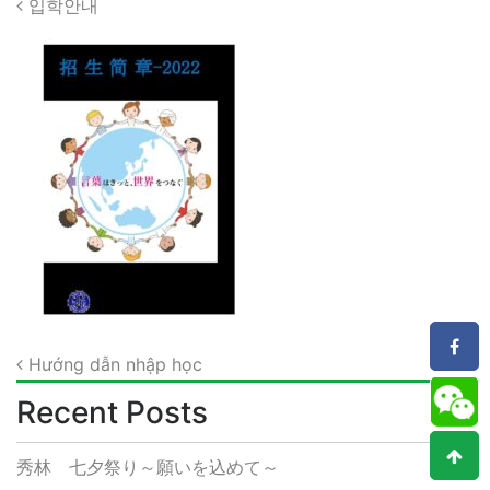
Post
입학안내
navigation
Post
Hướng dẫn nhập học
navigation
Recent Posts
秀林 七夕祭り～願いを込めて～