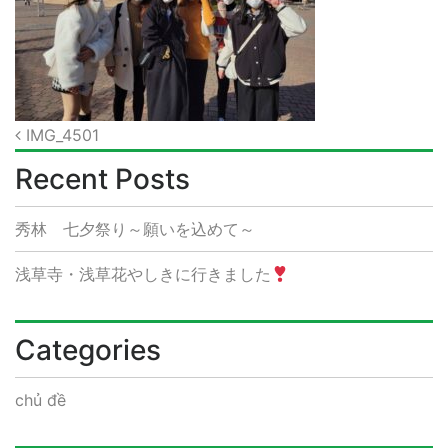
Post
IMG_4501
navigation
Recent Posts
秀林 七夕祭り～願いを込めて～
浅草寺・浅草花やしきに行きました
Categories
chủ đề