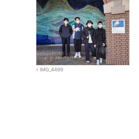
Post
IMG_4499
navigation