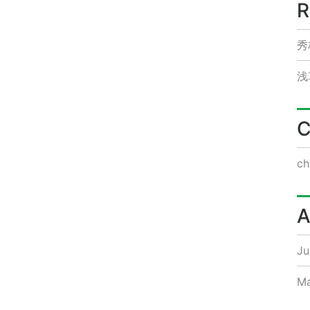
R
秀
浅
C
ch
A
Ju
Ma