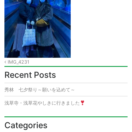
Post
IMG_4231
navigation
Recent Posts
秀林 七夕祭り～願いを込めて～
浅草寺・浅草花やしきに行きました
Categories