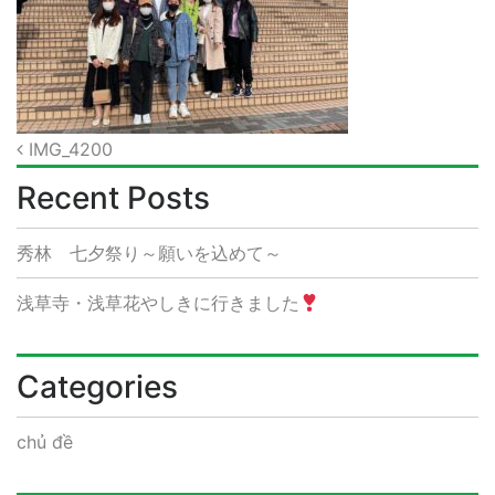
Post
IMG_4200
navigation
Recent Posts
秀林 七夕祭り～願いを込めて～
浅草寺・浅草花やしきに行きました
Categories
chủ đề