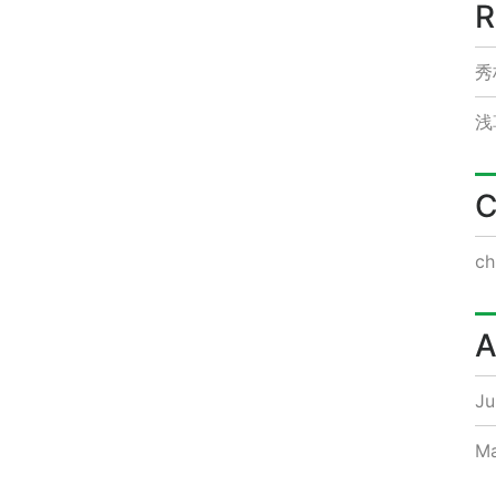
R
秀
浅
C
ch
A
Ju
Ma