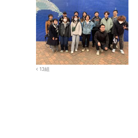
Post
13組
navigation