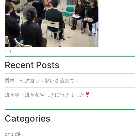
Post
１
navigation
Recent Posts
秀林 七夕祭り～願いを込めて～
浅草寺・浅草花やしきに行きました
Categories
chủ đề