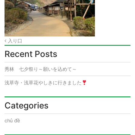
Post
入り口
navigation
Recent Posts
秀林 七夕祭り～願いを込めて～
浅草寺・浅草花やしきに行きました
Categories
chủ đề