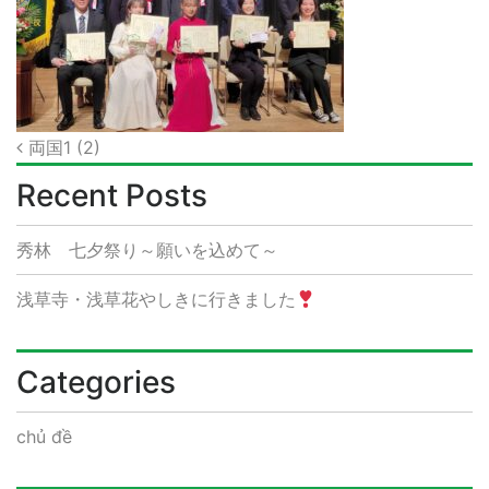
Post
両国1 (2)
navigation
Recent Posts
秀林 七夕祭り～願いを込めて～
浅草寺・浅草花やしきに行きました
Categories
chủ đề