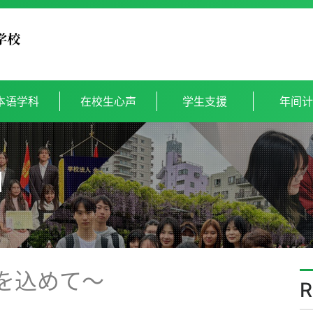
本语学科
在校生心声
学生支援
年间
1
を込めて～
R