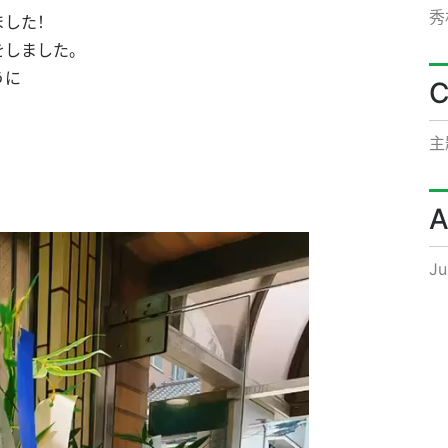
秀
ました！
をしました。
うに
C
主
A
Ju