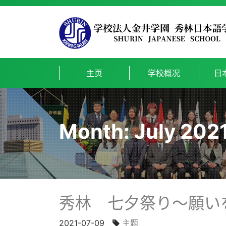
主页
学校概况
日
Month:
July 202
秀林 七夕祭り～願い
2021-07-09
主题